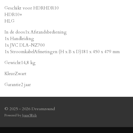
Geschikt voor HDRHDR10
HDR10+
HLG
In de doos1x Afstandsbediening
1x Handleiding
1x JVC DLA-NZ700
1x StroomkabelAfmetingen (H x B x D)181 x 450 x 479 mm
Gewicht14,8 kg
KleurZwart
Garantie2 jaar
© 2025 - 2026 Dreamzound
Powered by
JouwWeb