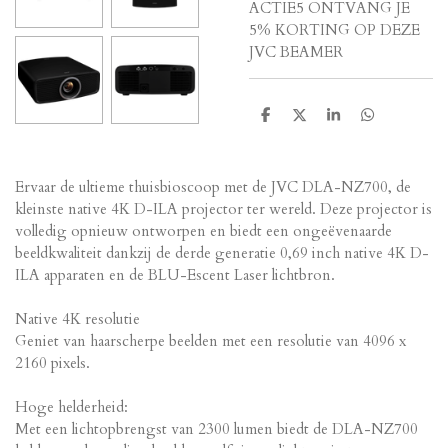
ACTIE5 ONTVANG JE
5% KORTING OP DEZE
JVC BEAMER
D
D
S
D
e
e
h
e
l
e
a
l
e
l
r
e
n
e
n
Ervaar de ultieme thuisbioscoop met de JVC DLA-NZ700, de
kleinste native 4K D-ILA projector ter wereld. Deze projector is
volledig opnieuw ontworpen en biedt een ongeëvenaarde
beeldkwaliteit dankzij de derde generatie 0,69 inch native 4K D-
ILA apparaten en de BLU-Escent Laser lichtbron.
Native 4K resolutie
Geniet van haarscherpe beelden met een resolutie van 4096 x
2160 pixels.
Hoge helderheid:
Met een lichtopbrengst van 2300 lumen biedt de DLA-NZ700