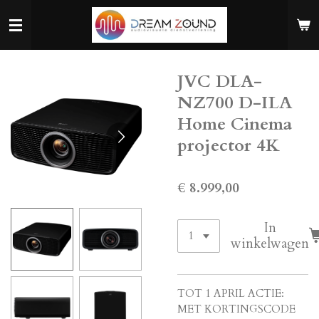
Ga
direct
naar
de
JVC DLA-
hoofdinhoud
NZ700 D-ILA
Home Cinema
projector 4K
€ 8.999,00
In
winkelwagen
TOT 1 APRIL ACTIE:
MET KORTINGSCODE