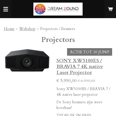
Ga
direct
naar
de
hoofdinhoud
Home
»
Webshop
»
Projectors / Beamers
Projectors
ACTIE TOT 30 JUNI!!
SONY XW5100ES /
BRAVIA 7 4K native
Laser Projector
€ 5.990,00
€ 6.990,00
Sony XW5100ES / BRAVIA 7 /
4K native laser projector
De Sony beamers zijn weer
leverbaar!
TIJDELIJK IN PRIJS