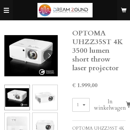
Ga
direct
naar
de
OPTOMA
hoofdinhoud
UHZZ35ST 4K
3500 lumen
short throw
laser projector
€ 1.999,00
In
winkelwagen
OPTOMA UHZZ35ST 4K