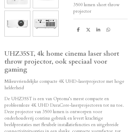
3500 lumen short throw
projector
D
D
S
D
e
e
h
e
l
e
a
l
e
l
r
e
n
e
n
UHZ35ST, 4k home cinema laser short
throw projector, ook speciaal voor
gaming
Milieuvriendelijke compacte 4K UHD-laserprojector met hoge
helderheid
De UHZ35ST is een van Optoma’s meest compacte en
probleemloze 4K UHD DuraCore-laserprojectoren tot nu toe.
Deze projector van 3500 lumen is ontworpen voor
onderhoudsvrij continu gebruik en levert krachtige
beeldprestaties met flexibele installatiefuncties en uitgebreide
connectiviteitsopties in een slanke, compacte vormfactor, tot