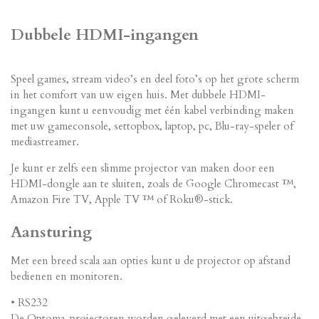
Dubbele HDMI-ingangen
Speel games, stream video’s en deel foto’s op het grote scherm
in het comfort van uw eigen huis. Met dubbele HDMI-
ingangen kunt u eenvoudig met één kabel verbinding maken
met uw gameconsole, settopbox, laptop, pc, Blu-ray-speler of
mediastreamer.
Je kunt er zelfs een slimme projector van maken door een
HDMI-dongle aan te sluiten, zoals de Google Chromecast ™,
Amazon Fire TV, Apple TV ™ of Roku®-stick.
Aansturing
Met een breed scala aan opties kunt u de projector op afstand
bedienen en monitoren.
• RS232
De Optoma-projectoren worden geleverd met een uitgebreide