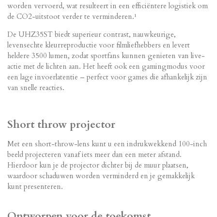
worden vervoerd, wat resulteert in een efficiëntere logistiek om
de CO2-uitstoot verder te verminderen.¹
De UHZ35ST biedt superieur contrast, nauwkeurige,
levensechte kleurreproductie voor filmliefhebbers en levert
heldere 3500 lumen, zodat sportfans kunnen genieten van live-
actie met de lichten aan. Het heeft ook een gamingmodus voor
een lage invoerlatentie – perfect voor games die afhankelijk zijn
van snelle reacties.
Short throw projector
Met een short-throw-lens kunt u een indrukwekkend 100-inch
beeld projecteren vanaf iets meer dan een meter afstand.
Hierdoor kun je de projector dichter bij de muur plaatsen,
waardoor schaduwen worden verminderd en je gemakkelijk
kunt presenteren.
Ontworpen voor de toekomst