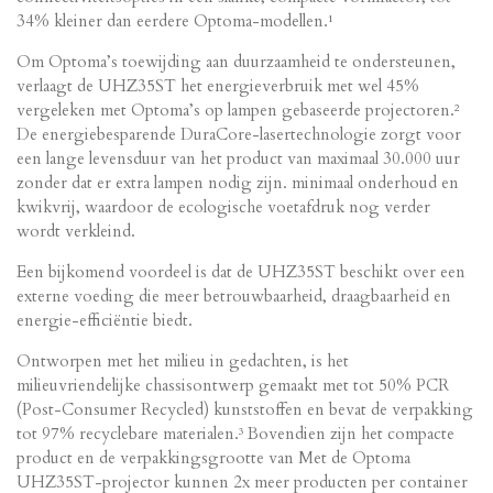
34% kleiner dan eerdere Optoma-modellen.¹
Om Optoma’s toewijding aan duurzaamheid te ondersteunen,
verlaagt de UHZ35ST het energieverbruik met wel 45%
vergeleken met Optoma’s op lampen gebaseerde projectoren.²
De energiebesparende DuraCore-lasertechnologie zorgt voor
een lange levensduur van het product van maximaal 30.000 uur
zonder dat er extra lampen nodig zijn. minimaal onderhoud en
kwikvrij, waardoor de ecologische voetafdruk nog verder
wordt verkleind.
Een bijkomend voordeel is dat de UHZ35ST beschikt over een
externe voeding die meer betrouwbaarheid, draagbaarheid en
energie-efficiëntie biedt.
Ontworpen met het milieu in gedachten, is het
milieuvriendelijke chassisontwerp gemaakt met tot 50% PCR
(Post-Consumer Recycled) kunststoffen en bevat de verpakking
tot 97% recyclebare materialen.³ Bovendien zijn het compacte
product en de verpakkingsgrootte van Met de Optoma
UHZ35ST-projector kunnen 2x meer producten per container