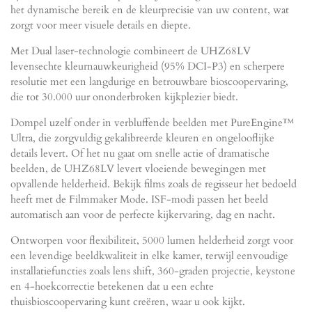
het dynamische bereik en de kleurprecisie van uw content, wat
zorgt voor meer visuele details en diepte.
Met Dual laser-technologie combineert de UHZ68LV
levensechte kleurnauwkeurigheid (95% DCI-P3) en scherpere
resolutie met een langdurige en betrouwbare bioscoopervaring,
die tot 30.000 uur ononderbroken kijkplezier biedt.
Dompel uzelf onder in verbluffende beelden met PureEngine™
Ultra, die zorgvuldig gekalibreerde kleuren en ongelooflijke
details levert. Of het nu gaat om snelle actie of dramatische
beelden, de UHZ68LV levert vloeiende bewegingen met
opvallende helderheid. Bekijk films zoals de regisseur het bedoeld
heeft met de Filmmaker Mode. ISF-modi passen het beeld
automatisch aan voor de perfecte kijkervaring, dag en nacht.
Ontworpen voor flexibiliteit, 5000 lumen helderheid zorgt voor
een levendige beeldkwaliteit in elke kamer, terwijl eenvoudige
installatiefuncties zoals lens shift, 360-graden projectie, keystone
en 4-hoekcorrectie betekenen dat u een echte
thuisbioscoopervaring kunt creëren, waar u ook kijkt.