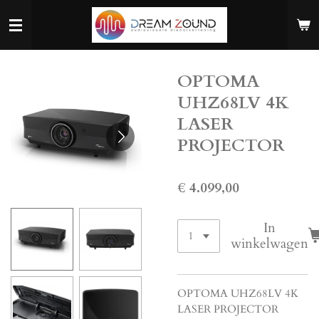
Ga
direct
naar
de
OPTOMA
hoofdinhoud
UHZ68LV 4K
LASER
PROJECTOR
€ 4.099,00
In
winkelwagen
OPTOMA UHZ68LV 4K
LASER PROJECTOR