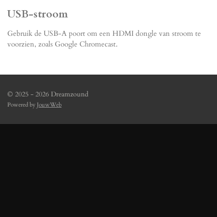
USB-stroom
Gebruik de USB-A poort om een ​​HDMI dongle van stroom te
voorzien, zoals Google Chromecast.
© 2025 - 2026 Dreamzound
Powered by
JouwWeb