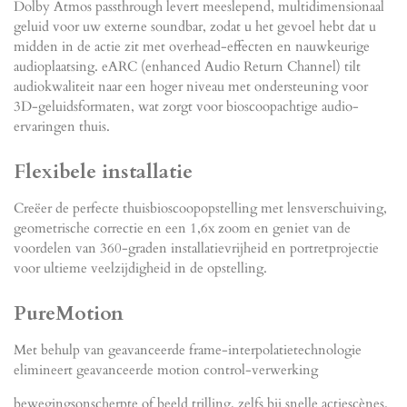
Dolby Atmos passthrough levert meeslepend, multidimensionaal
geluid voor uw externe soundbar, zodat u het gevoel hebt dat u
midden in de actie zit met overhead-effecten en nauwkeurige
audioplaatsing. eARC (enhanced Audio Return Channel) tilt
audiokwaliteit naar een hoger niveau met ondersteuning voor
3D-geluidsformaten, wat zorgt voor bioscoopachtige audio-
ervaringen thuis.
Flexibele installatie
Creëer de perfecte thuisbioscoopopstelling met lensverschuiving,
geometrische correctie en een 1,6x zoom en geniet van de
voordelen van 360-graden installatievrijheid en portretprojectie
voor ultieme veelzijdigheid in de opstelling.
PureMotion
Met behulp van geavanceerde frame-interpolatietechnologie
elimineert geavanceerde motion control-verwerking
bewegingsonscherpte of beeld trilling, zelfs bij snelle actiescènes.