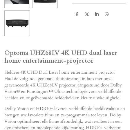
D
D
S
D
e
e
h
e
l
e
a
l
e
l
r
e
n
e
n
Optoma UHZ68LV 4K UHD dual laser
home entertainment-projector
Heldere 4K UHD Dual Laser home entertainment projector
Haal de volgende generatie thuisbioscoop in huis met onze
geavanceerde 4K UHZ68LV projector, aangestuurd door Dolby
Vision® en PureEngine™ Ultra-technologie voor verbluffende
beelden en ongeëvenaarde helderheid en kleurnauwkeurigheid.
Dolby Vision en HDR10+ leveren verbluffende beeldkwaliteit en
brengen uw favoriete films en tv-programma’s tot leven. Dolby
Vision optimaliseert elk frame afzonderlijk, wat resulteert in een
dynamischere en meeslepende kijkervaring. HDR10+ verbetert