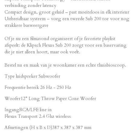
verbinding zonder latency
Compact design, groot geluid – past moeiteloos in elk interieur
Uitbreidbaar systeem – voeg een tweede Sub 200 toe voor nog
strakkere basweergave
Of je nu een filmavond organiseert of je favoriete playlist
afspeelt: de Klipsch Flexus Sub 200 zorgt voor een baservaring
die je niet alleen hoort, maar ook voelt.
Bestel nu en maak van je woonkamer een echte thuisbioscoop.
Type luidspreker Subwoofer
Frequentie bereik 26 Hz - 250 Hz
Woofer12” Long Throw Paper Cone Woofer
IngangRCA/LFE line in
Flexus Transport 2.4 Ghz wireless
Afmetingen (H x B x D)387 x 387 x 387 mm