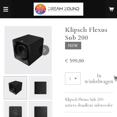
Ga
direct
naar
de
Klipsch Flexus
hoofdinhoud
Sub 200
NEW
€ 599,00
In
winkelwagen
Klipsch Flexus Sub 200
actieve draadloze subwoofer