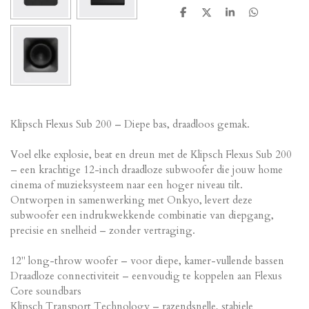
D
D
S
D
e
e
h
e
l
e
a
l
e
l
r
e
n
e
n
Klipsch Flexus Sub 200 – Diepe bas, draadloos gemak.
Voel elke explosie, beat en dreun met de Klipsch Flexus Sub 200
– een krachtige 12-inch draadloze subwoofer die jouw home
cinema of muzieksysteem naar een hoger niveau tilt.
Ontworpen in samenwerking met Onkyo, levert deze
subwoofer een indrukwekkende combinatie van diepgang,
precisie en snelheid – zonder vertraging.
12" long-throw woofer – voor diepe, kamer-vullende bassen
Draadloze connectiviteit – eenvoudig te koppelen aan Flexus
Core soundbars
Klipsch Transport Technology – razendsnelle, stabiele