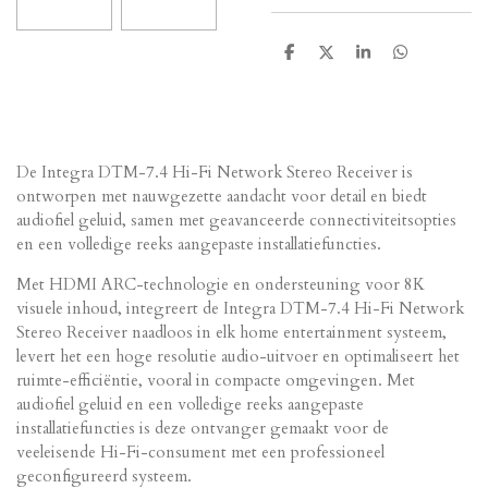
D
D
S
D
e
e
h
e
l
e
a
l
e
l
r
e
n
e
n
De Integra DTM-7.4 Hi-Fi Network Stereo Receiver is
ontworpen met nauwgezette aandacht voor detail en biedt
audiofiel geluid, samen met geavanceerde connectiviteitsopties
en een volledige reeks aangepaste installatiefuncties.
Met HDMI ARC-technologie en ondersteuning voor 8K
visuele inhoud, integreert de Integra DTM-7.4 Hi-Fi Network
Stereo Receiver naadloos in elk home entertainment systeem,
levert het een hoge resolutie audio-uitvoer en optimaliseert het
ruimte-efficiëntie, vooral in compacte omgevingen. Met
audiofiel geluid en een volledige reeks aangepaste
installatiefuncties is deze ontvanger gemaakt voor de
veeleisende Hi-Fi-consument met een professioneel
geconfigureerd systeem.