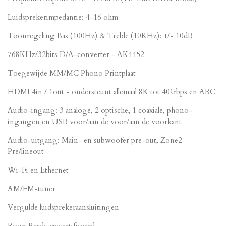
Luidsprekerimpedantie: 4-16 ohm
Toonregeling Bas (100Hz) & Treble (10KHz): +/- 10dB
768KHz/32bits D/A-converter - AK4452
Toegewijde MM/MC Phono Printplaat
HDMI 4in / 1out - ondersteunt allemaal 8K tot 40Gbps en ARC
Audio-ingang: 3 analoge, 2 optische, 1 coaxiale, phono-
ingangen en USB voor/aan de voor/aan de voorkant
Audio-uitgang: Main- en subwoofer pre-out, Zone2
Pre/lineout
Wi-Fi en Ethernet
AM/FM-tuner
Vergulde luidsprekeraansluitingen
Roon Ready gecertificeerd