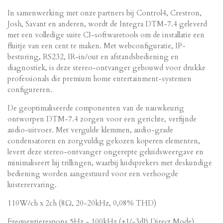
In samenwerking met onze partners bij Control4, Crestron,
Josh, Savant en anderen, wordt de Integra DTM-7.4 geleverd
met een volledige suite CI-softwaretools om de installatie een
fluitje van een cent te maken. Met webconfiguratie, IP-
besturing, RS232, IR-in/out en afstandsbediening en
diagnostiek, is deze stereo-ontvanger gebouwd voor drukke
professionals die premium home entertainment-systemen
configureren.
De geoptimaliseerde componenten van de nauwkeurig
ontworpen DTM-7.4 zorgen voor een gerichte, verfijnde
audio-uitvoer. Met vergulde klemmen, audio-grade
condensatoren en zorgvuldig gekozen koperen elementen,
levert deze stereo-ontvanger ongerepte geluidsweergave en
minimaliseert hij trillingen, waarbij luidsprekers met deskundige
bediening worden aangestuurd voor een verhoogde
luisterervaring.
110W/ch x 2ch (8Ω, 20-20kHz, 0,08% THD)
Frequentierespons 5Hz - 100kHz (+1/-3dB Direct Mode)